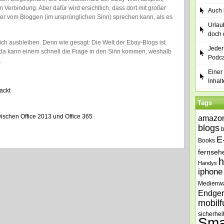
Verbindung. Aber dafür wird ersichtlich, dass dort mit großer
Auch b
er vom Bloggen (im ursprünglichen Sinn) sprechen kann, als es
Urlau
doch 
ich ausbleiben. Denn wie gesagt: Die Welt der Ebay-Blogs ist
Jeder
– da kann einem schnell die Frage in den Sinn kommen, weshalb
Podca
.
Einer 
Inhalt
ackt
Tags
wischen Office 2013 und Office 365
amazo
blogs
E
Books
fernseh
h
Handys
iphone
Medienw
Endger
mobilf
sicherhei
Sma