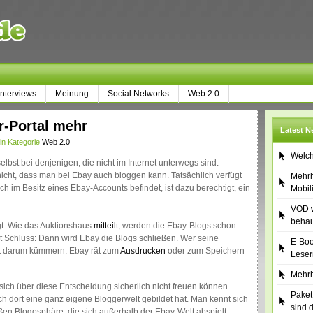
Interviews
Meinung
Social Networks
Web 2.0
r-Portal mehr
Latest 
in Kategorie
Web 2.0
Welch
elbst bei denjenigen, die nicht im Internet unterwegs sind.
 nicht, dass man bei Ebay auch bloggen kann. Tatsächlich verfügt
Mehrh
h im Besitz eines Ebay-Accounts befindet, ist dazu berechtigt, ein
Mobil
VOD w
behau
gt. Wie das Auktionshaus
mitteilt
, werden die Ebay-Blogs schon
st Schluss: Dann wird Ebay die Blogs schließen. Wer seine
E-Boo
st darum kümmern. Ebay rät zum
Ausdrucken
oder zum Speichern
Leser
Mehrh
sich über diese Entscheidung sicherlich nicht freuen können.
Paket
ich dort eine ganz eigene Bloggerwelt gebildet hat. Man kennt sich
sind 
ßen Blogosphäre, die sich außerhalb der Ebay-Welt abspielt,