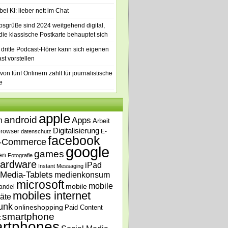
ei KI: lieber nett im Chat
bsgrüße sind 2024 weitgehend digital,
die klassische Postkarte behauptet sich
 dritte Podcast-Hörer kann sich eigenen
st vorstellen
von fünf Onlinern zahlt für journalistische
e
apple
android
n
Apps
Arbeit
Digitalisierung
browser
E-
datenschutz
facebook
-Commerce
google
games
en
Fotografie
ardware
iPad
Instant Messaging
Media-Tablets
medienkonsum
microsoft
mobile
mobile
andel
mobiles internet
äte
unk
onlineshopping
Paid Content
smartphone
t
rtphones