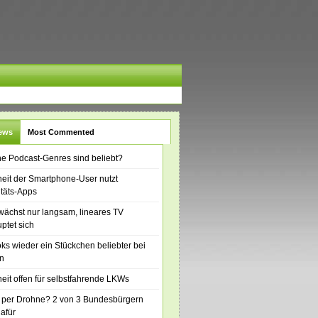
News
Most Commented
e Podcast-Genres sind beliebt?
eit der Smartphone-User nutzt
itäts-Apps
ächst nur langsam, lineares TV
ptet sich
ks wieder ein Stückchen beliebter bei
n
eit offen für selbstfahrende LKWs
 per Drohne? 2 von 3 Bundesbürgern
dafür