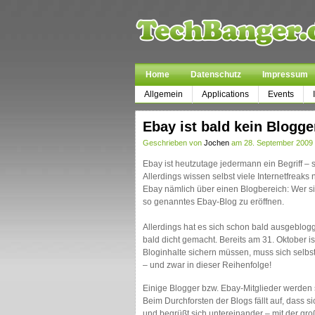
Home
Datenschutz
Impressum
Allgemein
Applications
Events
Ebay ist bald kein Blogge
Geschrieben von
Jochen
am 28. September 2009 
Ebay ist heutzutage jedermann ein Begriff – s
Allerdings wissen selbst viele Internetfreaks
Ebay nämlich über einen Blogbereich: Wer sic
so genanntes Ebay-Blog zu eröffnen.
Allerdings hat es sich schon bald ausgeblog
bald dicht gemacht. Bereits am 31. Oktober i
Bloginhalte sichern müssen, muss sich selb
– und zwar in dieser Reihenfolge!
Einige Blogger bzw. Ebay-Mitglieder werden 
Beim Durchforsten der Blogs fällt auf, dass s
und begrüßt sich untereinander – mit der gro