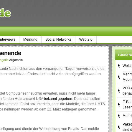
Interviews
Meinung
Social Networks
Web 2.0
henende
Latest 
egorie
Allgemein
Welch
ssante Nachrichten aus den vergangenen Tagen verweisen, die es
ben aber letzten Endes doch nicht zeitnah aufgegriffen wurden.
Mehrh
Mobil
VOD w
Tablet Computer sehnsüchtig erwarten, muss nicht mehr lange
behau
in für den Heimatmarkt USA
bekannt gegeben
. Demnach sollen
E-Boo
del kommen. Es ist anzumerken, dass die Modelle, die über UMTS
Leser
Vorbestellungen werden ab dem 12. März entgegen genommen.
Mehrh
Paket
erfügung und diente der Weiterleitung von Emails. Das mobile
sind 