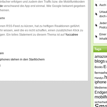
einfacher erfolgen und zudem den Traffic bzw. die Mobilfunkkosten
Auch b
le
verschwand die App erst einmal. Wie Google bekannt gegeben
heinen.
Urlau
doch 
atte
Jeder
enen RSS-Feed zu kürzen, hat zu heftigen Reaktionen geführt.
Podca
hr wissen, weil die es nicht schaffen, einen zusätzlichen Klick zu
Einer 
ngen. Ein tolles Statement zu diesem Thema ist auf
Yuccatree
Inhalt
Tags
ein
amazo
phones stehen in den Startlöchern
blogs
l
E
Books
fernseh
h
Handys
iphone
Medienw
Endger
mobilf
sicherhei
Sma