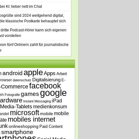
ei KI: lieber nett im Chat
bsgrüße sind 2024 weitgehend digital,
die klassische Postkarte behauptet sich
 dritte Podcast-Hörer kann sich eigenen
st vorstellen
von fünf Onlinern zahlt für journalistische
e
apple
android
n
Apps
Arbeit
Digitalisierung
browser
E-
datenschutz
facebook
-Commerce
google
games
en
Fotografie
ardware
iPad
Instant Messaging
Media-Tablets
medienkonsum
microsoft
mobile
mobile
andel
mobiles internet
äte
unk
onlineshopping
Paid Content
smartphone
t
rtphones