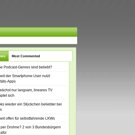
News
Most Commented
e Podcast-Genres sind beliebt?
eit der Smartphone-User nutzt
itäts-Apps
ächst nur langsam, lineares TV
ptet sich
ks wieder ein Stückchen beliebter bei
n
eit offen für selbstfahrende LKWs
 per Drohne? 2 von 3 Bundesbürgern
dafür