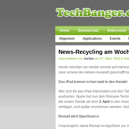
Home
Datenschutz
Impressum
Allgemein
Applications
Events
News-Recycling am Woc
Geschrieben von
Jochen
am 07. März 2010 in Kat
Heute möchten wir wieder einmal auf intere
zwar unsere die nähere Auswahl geschafft ha
Das iPad kommt schon bald in den Handel
Wer sich für das iPad interessiert und den 
ausharren. Apple hat nun den Release-Term
die ersten Geräte ab dem
3. April
in den Han
verfügen, erst später erscheinen werden. 
Remail wird OpenSource
Ursprünglich stand Remail im AppStore zur V