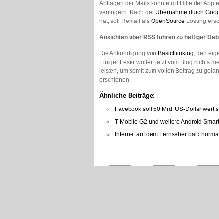
Abfragen der Mails konnte mit Hilfe der App 
verringern. Nach der
Übernahme durch Goog
hat, soll Remail als
OpenSource
Lösung ersc
Ansichten über RSS führen zu heftiger Deb
Die Ankündigung von
Basicthinking
, den eig
Einiger Leser wollen jetzt vom Blog nichts me
leisten, um somit zum vollen Beitrag zu gela
erschienen.
Ähnliche Beiträge:
Facebook soll 50 Mrd. US-Dollar wert s
T-Mobile G2 und weitere Android Smart
Internet auf dem Fernseher bald norma